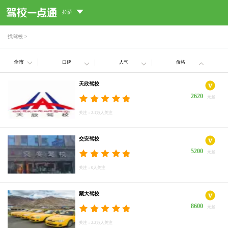
拉萨
找驾校
>
全市
口碑
人气
价格
天欣驾校
2620
元起
关注：2.1万人关注
交安驾校
5200
元起
关注：0人关注
藏大驾校
8600
元起
关注：2.2万人关注