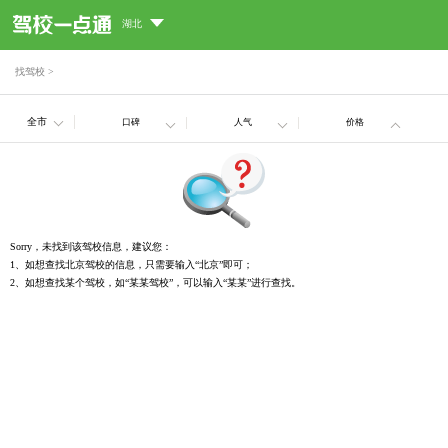
湖北
找驾校
>
全市
口碑
人气
价格
Sorry，未找到该驾校信息，建议您：
1、如想查找北京驾校的信息，只需要输入“北京”即可；
2、如想查找某个驾校，如“某某驾校”，可以输入“某某”进行查找。