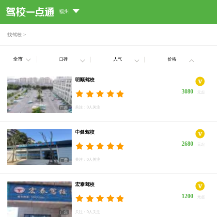
福州
找驾校
>
全市
口碑
人气
价格
明顺驾校
3080
元起
关注：0人关注
中健驾校
2680
元起
关注：0人关注
宏泰驾校
1200
元起
关注：0人关注