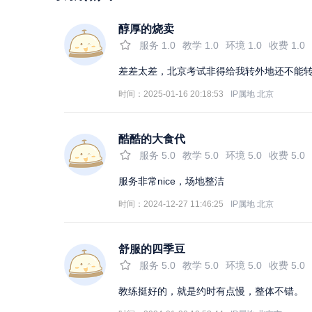
醇厚的烧卖
服务
1.0
教学
1.0
环境
1.0
收费
1.0
差差太差，北京考试非得给我转外地还不能
时间：2025-01-16 20:18:53
IP属地
北京
酷酷的大食代
服务
5.0
教学
5.0
环境
5.0
收费
5.0
服务非常nice，场地整洁
时间：2024-12-27 11:46:25
IP属地
北京
舒服的四季豆
服务
5.0
教学
5.0
环境
5.0
收费
5.0
教练挺好的，就是约时有点慢，整体不错。