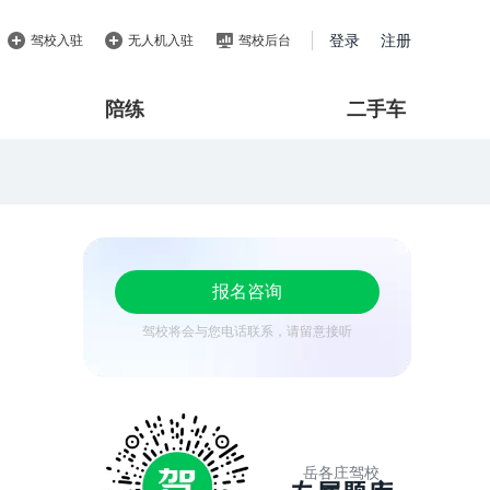
登录
注册
驾校入驻
无人机入驻
驾校后台
陪练
二手车
报名咨询
驾校将会与您电话联系，请留意接听
岳各庄驾校