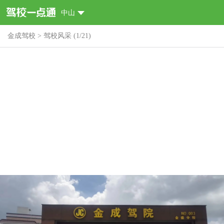
中山
金成驾校
>
驾校风采
(
1
/
21
)