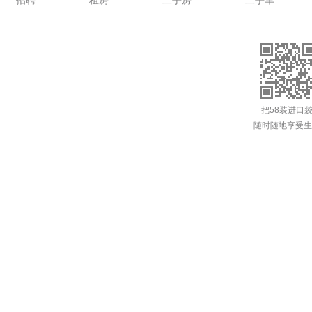
招聘
租房
二手房
二手车
把58装进口
随时随地享受生