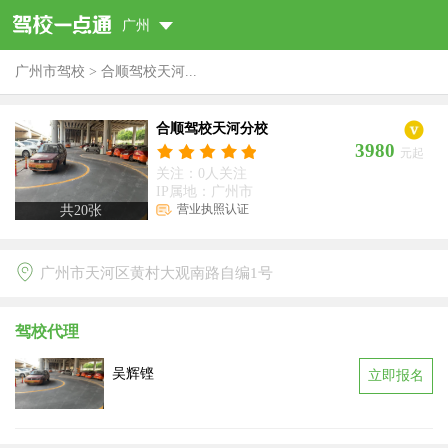
广州
广州市驾校
>
合顺驾校天河...
合顺驾校天河分校
3980
元起
关注：0人关注
IP属地：广州市
营业执照认证
共
20
张
广州市天河区黄村大观南路自编1号
驾校代理
吴辉铿
立即报名