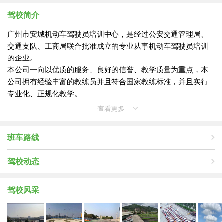
驾校简介
广州市安城机动车驾驶员培训中心，是经过公安交通管理局、
交通支队、工商局联合批准成立的专业从事机动车驾驶员培训
的企业。
本公司一向以优质的服务、良好的信誉、教学质量为重点，本
公司拥有经验丰富的教练员并且符合国家教练标准，并且实行
专业化、正规化教学。
本公司为满足各界学员需要，特购置一批全新的丰田威驰教练
查看更多
车，为所有学员学习驾驶技术创造了绝佳的条件。欢迎社会各
界人士来校咨询。
班车路线
公司规章制度：严格规定教职人员与学员之间不得有任何经济
往来，自学员报名之日起至领取驾驶证之日止不得收受、索取
驾校动态
学员任何钱、财、物、礼品（不论学员是否自愿）或向学员借
取任何财物。
驾校风采