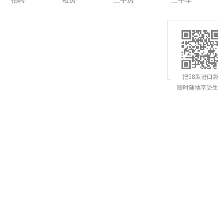
招聘
租房
二手房
二手车
把58装进口
随时随地享受生