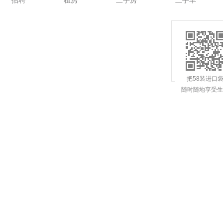
招聘
租房
二手房
二手车
把58装进口
随时随地享受生