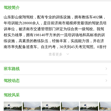
驾校简介
山东影山俊翔驾校，配有专业的训练设施，拥有教练车402辆，
年培训能力28000余人，是目前济南市规模师资最强的驾驶员培
训单位，被济南市交通管理部门评定为综合类一级驾校。我驾
校实力雄厚，拥有198140平方米的一流培训场地和高标准的训
练设施，高素质的教练队伍，经验丰富，实战能力强，并在济
南市率先配备巡查车。自主约考，30天到45天考完驾照。0首付
0压力，先学车后还款，抢先一步拿驾照。考驾照、分期学、轻
查看更多
松过！省时间:理论考试合格后随时上车……想要考驾照的话建
议选择济南驾校，济南驾校拥有多年驾考的经验而且济南驾校
班车路线
也有很多经验丰富的老师，济南驾校是你驾考的明智选择！
驾校动态
驾校风采