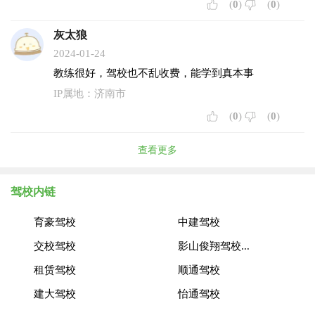
(
0
)
(
0
)
灰太狼
2024-01-24
教练很好，驾校也不乱收费，能学到真本事
IP属地：济南市
(
0
)
(
0
)
查看更多
驾校内链
育豪驾校
中建驾校
交校驾校
影山俊翔驾校...
租赁驾校
顺通驾校
建大驾校
怡通驾校