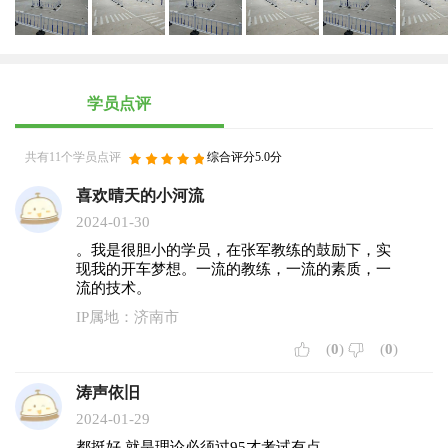
学员点评
共有11个学员点评
综合评分5.0分
喜欢晴天的小河流
2024-01-30
。我是很胆小的学员，在张军教练的鼓励下，实
现我的开车梦想。一流的教练，一流的素质，一
流的技术。
IP属地：济南市
(
0
)
(
0
)
涛声依旧
2024-01-29
都挺好 就是理论必须过95才考试有点......