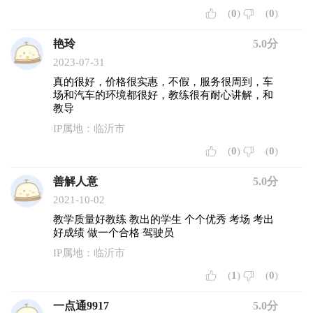
(
0
)
(
0
)
艳玲
5.0分
2023-07-31
真的很好，价格很实惠，不假，服务很周到，车
场和汽车的环境都很好，教练很有耐心讲解，和
教导
IP属地：临沂市
(
0
)
(
0
)
善解人意
5.0分
2021-10-02
教学质量好教练 教出的学生 个个优秀 考场 考出
好成绩 做一个合格 驾驶员
IP属地：临沂市
(
1
)
(
0
)
一点通9917
5.0分