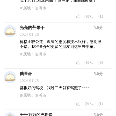
我于2011.03.03领取了驾驶正，谢谢陈教练！
IP属地：临沂市
(
0
)
(
1
)
光亮的芒果干
5.0分
2024-01-26
价格比较公道，教练的态度和技术很好，感觉很
不错。我准备介绍更多的朋友到这里来学车。
IP属地：临沂市
(
0
)
(
0
)
糖果@
5.0分
2024-01-25
都很好的驾校，我过二天就有驾照了~~~~
IP属地：临沂市
(
0
)
(
1
)
千千万万的巴斯星
5.0分