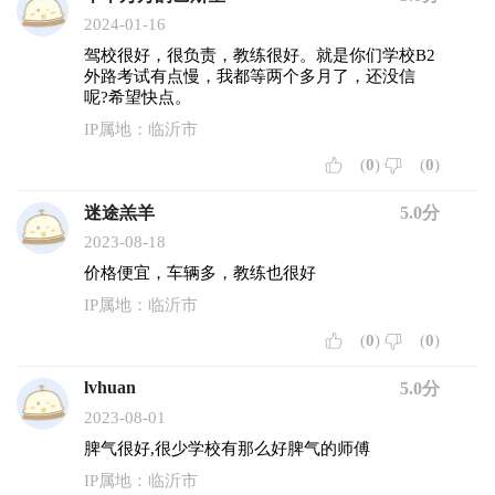
2024-01-16
驾校很好，很负责，教练很好。就是你们学校B2
外路考试有点慢，我都等两个多月了，还没信
呢?希望快点。
IP属地：临沂市
(
0
)
(
0
)
迷途羔羊
5.0分
2023-08-18
价格便宜，车辆多，教练也很好
IP属地：临沂市
(
0
)
(
0
)
lvhuan
5.0分
2023-08-01
脾气很好,很少学校有那么好脾气的师傅
IP属地：临沂市