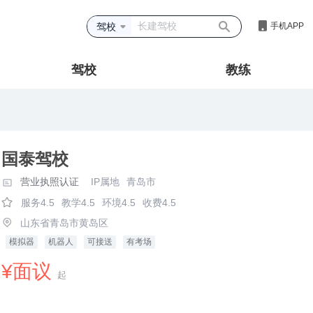
驾校
手机APP
驾校
教练
国泰驾校
营业执照认证
IP属地
青岛市
服务4.5
教学4.5
环境4.5
收费4.5
山东省青岛市黄岛区
模拟器
机器人
可接送
有考场
¥面议
起