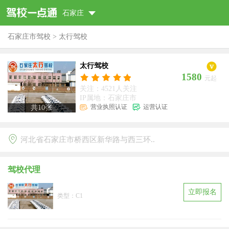
石家庄
石家庄市驾校
>
太行驾校
太行驾校
1580
元起
关注：4521人关注
IP属地：石家庄市
营业执照认证
运营认证
共
10
张
河北省石家庄市桥西区新华路与西三环..
驾校代理
立即报名
类型：C1