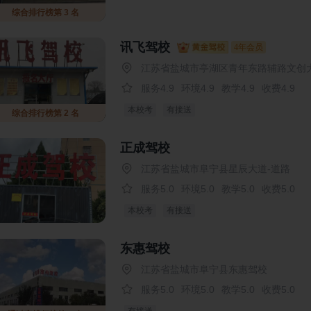
综合排行榜第 3 名
讯飞驾校
4年会员
江苏省盐城市亭湖区青年东路辅路文创
服务4.9
环境4.9
教学4.9
收费4.9
本校考
有接送
综合排行榜第 2 名
正成驾校
江苏省盐城市阜宁县星辰大道-道路
服务5.0
环境5.0
教学5.0
收费5.0
本校考
有接送
东惠驾校
江苏省盐城市阜宁县东惠驾校
服务5.0
环境5.0
教学5.0
收费5.0