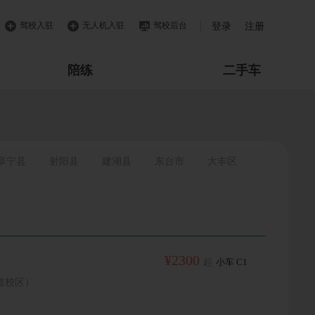
驾校入驻
无人机入驻
驾校后台
登录
注册
陪练
二手车
阜宁县
射阳县
建湖县
东台市
大丰区
¥2300
起
小车 C1
道校区）