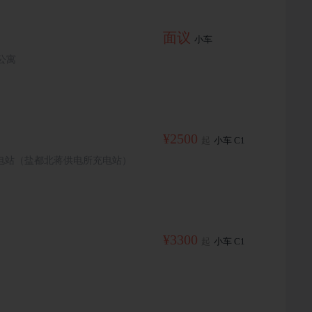
面议
小车
公寓
¥2500
起
小车 C1
电站（盐都北蒋供电所充电站）
¥3300
起
小车 C1