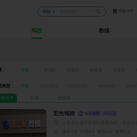
手机APP
驾校
驾校
教练
域：
不限
亭湖区
盐都区
响水县
滨海县
照类型：
不限
C1/C2/C3
A2/B2/C6
A1/A3/B1
D/E/F
智能排序
口碑
合格率
宏光驾校
4年会员
江苏省盐城市亭湖区黄海驾校（开放大
服务4.8
环境4.8
教学4.8
收费4.8