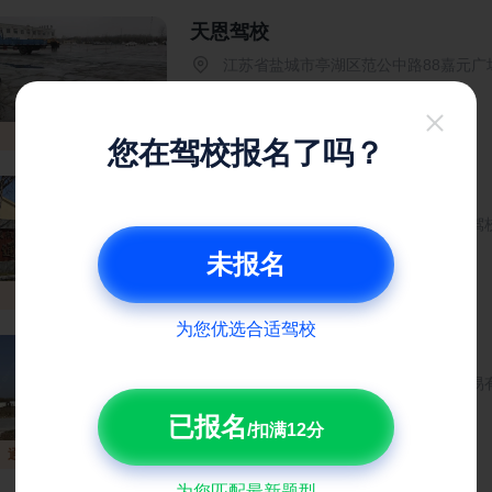
天恩驾校
江苏省盐城市亭湖区范公中路88嘉元广
服务4.7
环境4.7
教学4.7
收费4.7
有接送
服务排行榜第 4 名
您在驾校报名了吗？
通悦驾校大学城分校
江苏省盐城市盐都区西环路辅路通悦驾
服务5.0
环境5.0
教学5.0
收费5.0
未报名
综合排行榜第 5 名
为您优选合适驾校
广电驾校
江苏省盐城市亭湖区盐城益鑫金属贸易
服务5.0
环境5.0
教学5.0
收费5.0
已报名
/扣满12分
通过率排行榜第 10 名
为您匹配最新题型