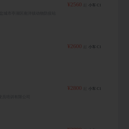
¥2560
起
小车 C1
）盐城市亭湖区南洋镇动物防疫站
¥2600
起
小车 C1
¥2800
起
小车 C1
驶员培训有限公司