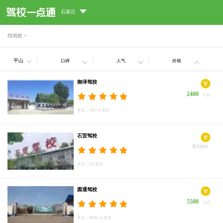
石家庄
找驾校
>
平山
口碑
人气
价格
御泽驾校
2400
元起
关注：100+人关注
石贸驾校
暂无报价
关注：0人关注
圆通驾校
5500
元起
关注：9000+人关注