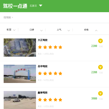
石家庄
找驾校
>
长安
口碑
人气
价格
大正驾校
2200
元起
关注：1.4万人关注
圣华驾校
2288
元起
关注：5.2万人关注
鑫禄驾校
3980
元起
关注：1.2万人关注