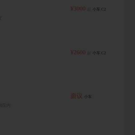
¥3000
起
小车 C2
厅
¥2600
起
小车 C2
面议
小车
侧院内