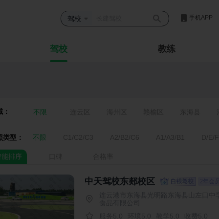
手机APP
驾校
驾校
教练
域：
不限
连云区
海州区
赣榆区
东海县
照类型：
不限
C1/C2/C3
A2/B2/C6
A1/A3/B1
D/E/F
智能排序
口碑
合格率
中天驾校东郯校区
2年会
连云港市东海县光明路东海县山左口中学
食品有限公司
服务5.0
环境5.0
教学5.0
收费5.0