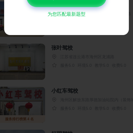
连善驾校
江苏省连云港市赣榆区青口镇时代东路
为您匹配最新题型
服务4.8
环境4.8
教学4.8
收费4.8
张叶驾校
江苏省连云港市海州区龙浦路
服务5.0
环境5.0
教学5.0
收费5.0
小红车驾校
海州区解放东路厚德加油站院内（装饰
服务5.0
环境5.0
教学5.0
收费5.0
服务排行榜第 4 名