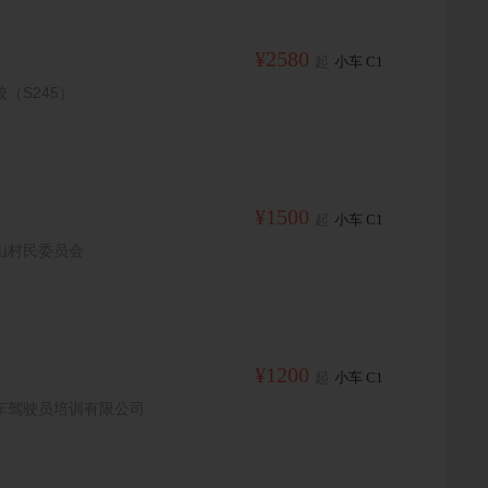
¥2580
起
小车 C1
（S245）
¥1500
起
小车 C1
山村民委员会
¥1200
起
小车 C1
车驾驶员培训有限公司