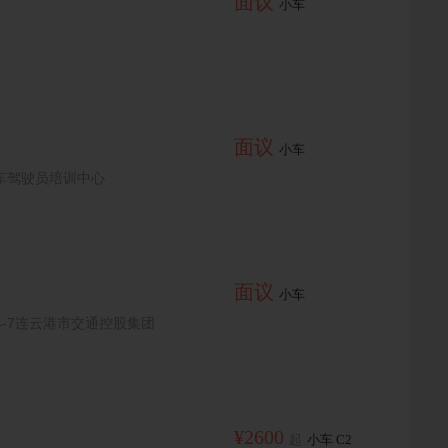
面议
小车
面议
小车
车驾驶员培训中心
面议
小车
4-7连云港市交通控股集团
¥2600
起
小车 C2