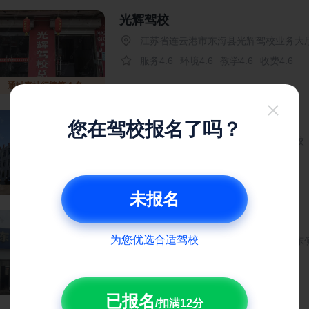
光辉驾校
江苏省连云港市东海县光辉驾校业务大
服务4.6
环境4.6
教学4.6
收费4.6
通过率排行榜第 4 名
翔迪驾校
您在驾校报名了吗？
江苏省连云港市赣榆区香港路翔迪驾校
服务4.8
环境4.8
教学4.8
收费4.8
未报名
东风驾校
为您优选合适驾校
江苏省连云港市赣榆区中等专业学校东
服务5.0
环境5.0
教学5.0
收费5.0
已报名
/扣满12分