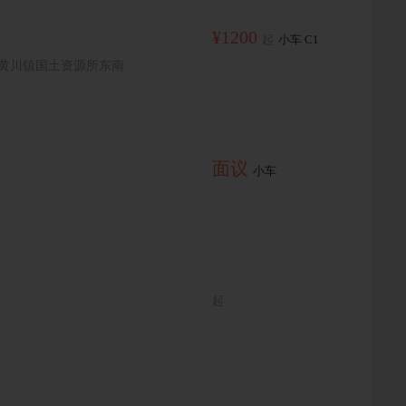
¥1200
起
小车 C1
 黄川镇国土资源所东南
面议
小车
起