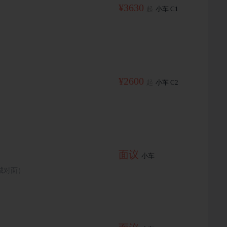
¥3630
起
小车 C1
¥2600
起
小车 C2
面议
小车
城对面）