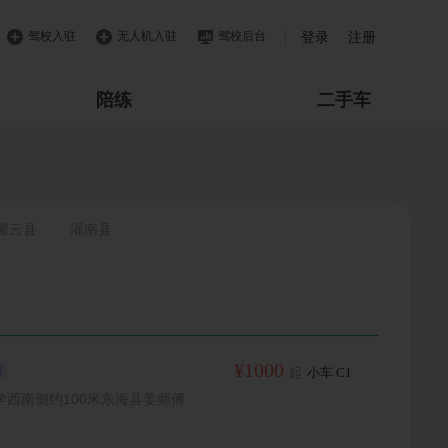
驾校入驻
无人机入驻
驾校后台
登录
注册
陪练
二手车
灌云县
灌南县
¥1000
员
起
小车 C1
西南侧约100米东海县姜师傅