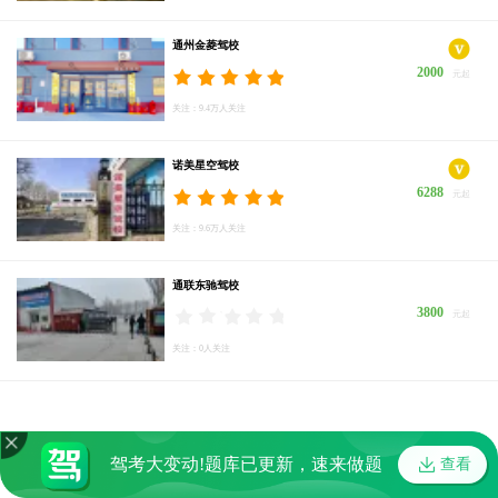
通州金菱驾校
2000
元起
关注：9.4万人关注
诺美星空驾校
6288
元起
关注：9.6万人关注
通联东驰驾校
3800
元起
关注：0人关注
驾考大变动!题库已更新，速来做题
查看