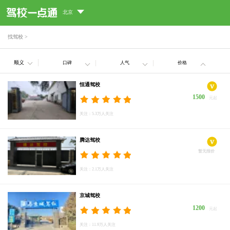
北京
找驾校
>
顺义
口碑
人气
价格
恒通驾校
1500
元起
关注：5.3万人关注
腾达驾校
暂无报价
关注：2.1万人关注
京城驾校
1200
元起
关注：11.9万人关注