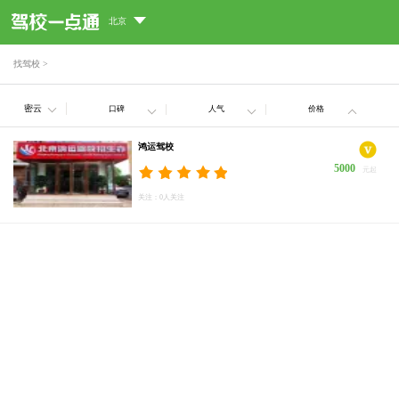
北京
找驾校
>
密云
口碑
人气
价格
鸿运驾校
5000
元起
关注：0人关注