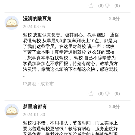
(
0
)
(
0
)
湿润的酸豆角
5.0分
2024-03-05
驾校 态度认真负责。极其耐心。教学幽默。通俗
易懂驾校 从早晨5点多练车到晚上10点。都是为
了我们这些学员。在这里对驾校 说一声：驾校
辛苦了拿本啦！真幸运遇到驾校 这么好的驾校
，想学真本事就找驾校 。驾校 自己不辞辛苦为
学员加班加点不求回报，特别有耐心。教学员方
法灵活，像我这么笨的下本都这么快，感谢驾校
。
IP属地：成都市
(
0
)
(
0
)
梦里啥都有
5.0分
2024-01-30
驾校很不错，不用排队，节省时间，而且实际上
要比普通驾校更省钱！教练有耐心，服务态度好
又很负责。像我这么对车没感觉的人都能练到现