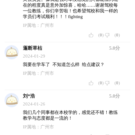
在的程度真是意外加惊喜，哈哈……谢谢驾校每
一位教练，你们辛苦啦！也希望驾校和我一样的
学员们考试顺利！！！fighting
IP属地：广州市
(
0
)
(
0
)
蓬断草枯
5.0分
2024-01-29
我要在学车了 不知道怎么样 给点建议？
IP属地：广州市
(
0
)
(
0
)
刘*浩
5.0分
2024-01-26
我们几个同事都在本校学的，感觉还不错！教练
教学与态度都是一流的！
IP属地：广州市