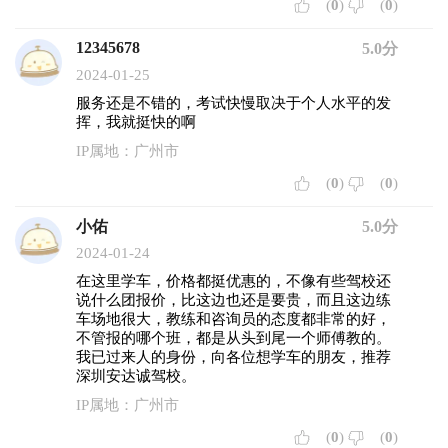
(
0
)
(
0
)
12345678
5.0分
2024-01-25
服务还是不错的，考试快慢取决于个人水平的发
挥，我就挺快的啊
IP属地：广州市
(
0
)
(
0
)
小佑
5.0分
2024-01-24
在这里学车，价格都挺优惠的，不像有些驾校还
说什么团报价，比这边也还是要贵，而且这边练
车场地很大，教练和咨询员的态度都非常的好，
不管报的哪个班，都是从头到尾一个师傅教的。
我已过来人的身份，向各位想学车的朋友，推荐
深圳安达诚驾校。
IP属地：广州市
(
0
)
(
0
)