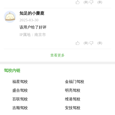
(
0
)
(
0
)
知足的小麋鹿
2025-03-30
该用户给了好评
IP属地：南京市
(
0
)
(
0
)
查看更多
驾校内链
福星驾校
金福门驾校
盛合驾校
明亮驾校
百联驾校
维港驾校
吉顺驾校
安技驾校