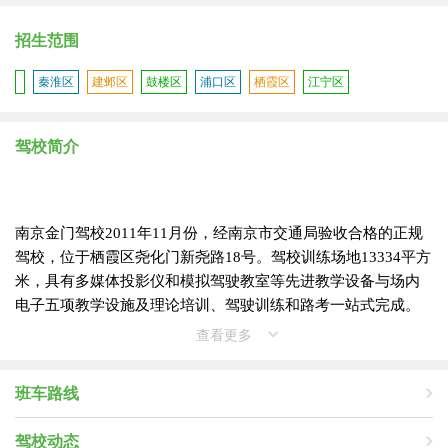
招生范围
秦淮区
建邺区
鼓楼区
浦口区
栖霞区
江宁区
驾校简介
南京金门驾校2011年11月份，经南京市交通局验收合格的正规
驾校，位于栖霞区尧化门新尧路18号。驾校训练场地13334平方
米，具有多媒体投影仪和模拟驾驶教室等先进教学设备与场内
电子五项教学设施及理论培训、驾驶训练和路考一站式完成。
师资力量雄厚，拥有副高职称的理论教员和教学经验丰富的操
查看更多
作教员。金门驾校全体员工承诺，让我们的服务与您的需求同
步，让您高兴而来，满意而去。 学校坚持'诚信守实、恪守公
班车路线
德、服务至上、确保质量'的办学理念;以'从严管理、从严训练、
以人为本、因人施教、廉洁教学、服务培训'为办学宗旨；让我
驾校动态