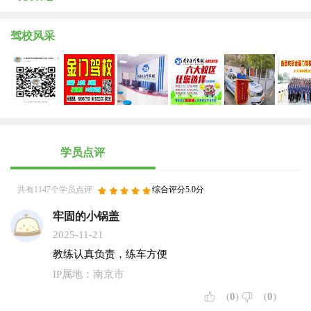
们的服务与您的需求同步，让您高兴而来，满意而去!
驾校风采
学员点评
共有1147个学员点评
综合评分5.0分
牢固的小锅盖
2025-11-21
教练认真负责，练车方便
IP属地：南京市
(
0
)
(
0
)