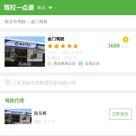
南京
南京市驾校
>
金门驾校
金门驾校
3600
元起
关注：29435人关注
IP属地：南京市
营业执照认证
运营认证
共
46
张
江苏省南京市栖霞区新尧路18号
驾校代理
陈乐辉
立即报名
类型：C1 C2