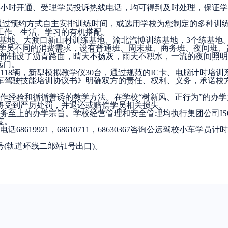
4小时开通、受理学员投诉热线电话，均可得到及时处理，保证
通过预约方式自主安排训练时间，或选用学校为您制定的多种训
工作、生活、学习的有机搭配。
训练基地、大渡口新山村训练基地、渝北汽博训练基地，3个练基地
，并按学员不同的消费需求，设有普通班、周末班、商务班、夜间班
底全部铺设了沥青路面，晴天不扬灰，雨天不积水，一流的夜间照
远门。
18辆，新型模拟教学仪30台，通过规范的IC卡、电脑计时培训
车驾驶技能培训协议书》明确双方的责任、权利、义务，承诺校
操作经验和循循善诱的教学方法。在学校“树新风、正行为”的办
将受到严厉处罚，并退还或赔偿学员相关损失。
至上的办学宗旨。学校经营管理和安全管理均执行集团公司ISO9
度。
619921，68610711，68630367咨询公运驾校小车学员计
(轨道环线二郎站1号出口)。