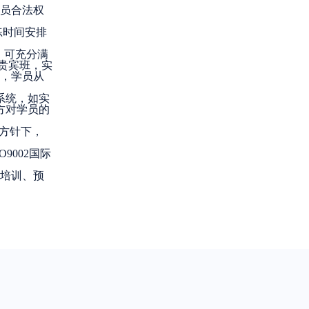
学员合法权
练时间安排
。可充分满
、贵宾班，实
明，学员从
系统，如实
方对学员的
学方针下，
002国际
时培训、预