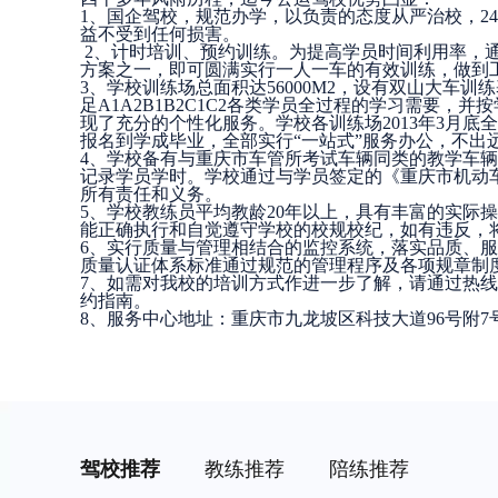
1、国企驾校，规范办学，以负责的态度从严治校，2
益不受到任何损害。
2、计时培训、预约训练。为提高学员时间利用率，
方案之一，即可圆满实行一人一车的有效训练，做到
3、学校训练场总面积达56000M2，设有双山大车
足A1A2B1B2C1C2各类学员全过程的学习需要
现了充分的个性化服务。学校各训练场2013年3月
报名到学成毕业，全部实行“一站式”服务办公，不出
4、学校备有与重庆市车管所考试车辆同类的教学车辆1
记录学员学时。学校通过与学员签定的《重庆市机动
所有责任和义务。
5、学校教练员平均教龄20年以上，具有丰富的实际
能正确执行和自觉遵守学校的校规校纪，如有违反，
6、实行质量与管理相结合的监控系统，落实品质、服务
质量认证体系标准通过规范的管理程序及各项规章制
7、如需对我校的培训方式作进一步了解，请通过热线电话68
约指南。
8、服务中心地址：重庆市九龙坡区科技大道96号附7号
驾校推荐
教练推荐
陪练推荐