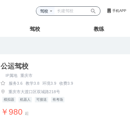
驾校
手机APP
驾校
教练
公运驾校
IP属地
重庆市
服务3.6
教学3.8
环境3.9
收费3.9
重庆市大渡口区双城路218号
模拟器
机器人
可接送
有考场
￥980
起