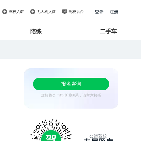
登录
注册
驾校入驻
无人机入驻
驾校后台
陪练
二手车
报名咨询
驾校将会与您电话联系，请留意接听
公运驾校