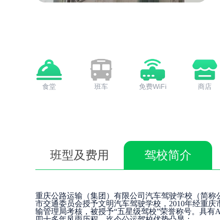
食堂
班车
免费WiFi
商店
班型及费用
驾校简介
重庆公路运输（集团）有限公司汽车驾驶学校（简称公运驾
市交通委员会授予文明汽车驾驶学校，2010年经重
输管理局考核，被授予“五星级驾校”荣誉称号。具有A1
四十多年风雨历程，迄今公运驾校优势凸显：