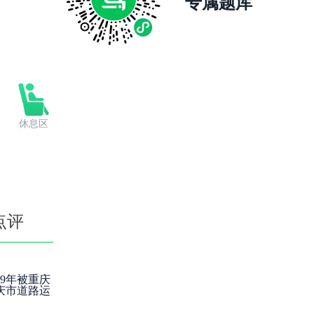
专属题库
休息区
点评
9年被重庆
庆市道路运