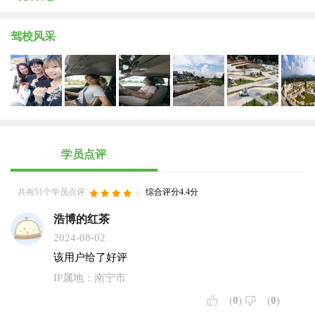
驾校风采
学员点评
共有51个学员点评
综合评分4.4分
浩博的红茶
2024-08-02
该用户给了好评
IP属地：南宁市
(
0
)
(
0
)