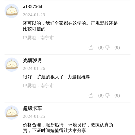
a1357564
2024-01-29
还可以的，我们全家都在这学的。正规驾校还是
比较可信的
IP属地：南宁市
(
0
)
(
0
)
光辉岁月
2024-01-26
很好 扩建的很大了 力量很雄厚
IP属地：南宁市
(
0
)
(
0
)
超级卡车
2024-01-25
价格合理，服务热情，环境良好，教练认真负
责，下证时间短值得让大家分享