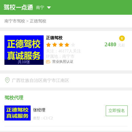
南宁
南宁市驾校
>
正德驾校
正德驾校
2480
元起
关注：46177人关注
IP属地：南宁市
营业执照认证
共
10
张
广西壮族自治区南宁市江南区
驾校代理
张经理
立即报名
类型：C1 C2