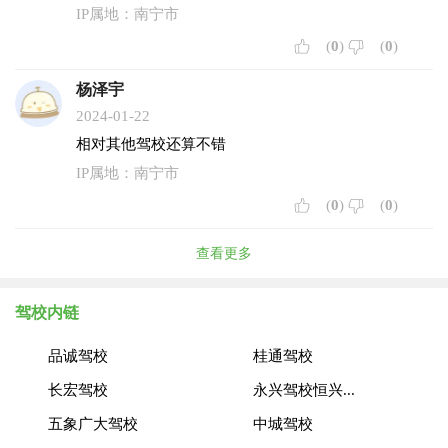
IP属地：南宁市
(
0
)
(
0
)
杨泽宇
2024-01-22
相对其他驾校还算不错
IP属地：南宁市
(
0
)
(
0
)
查看更多
驾校内链
品诚驾校
桂通驾校
长宏驾校
永兴驾校恒兴...
五象广大驾校
中城驾校