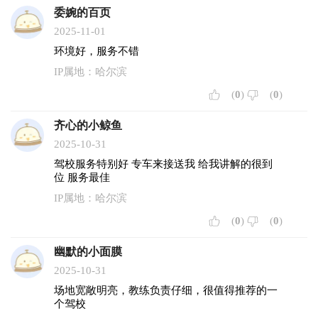
委婉的百页
2025-11-01
环境好，服务不错
IP属地：哈尔滨
(
0
)
(
0
)
齐心的小鲸鱼
2025-10-31
驾校服务特别好 专车来接送我 给我讲解的很到
位 服务最佳
IP属地：哈尔滨
(
0
)
(
0
)
幽默的小面膜
2025-10-31
场地宽敞明亮，教练负责仔细，很值得推荐的一
个驾校