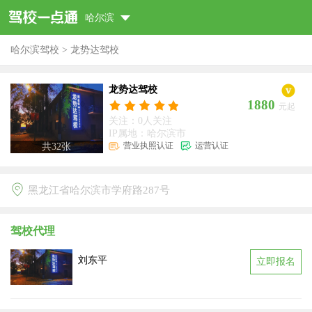
哈尔滨
哈尔滨驾校
>
龙势达驾校
龙势达驾校
1880
元起
关注：0人关注
IP属地：哈尔滨市
营业执照认证
运营认证
共
32
张
黑龙江省哈尔滨市学府路287号
驾校代理
刘东平
立即报名