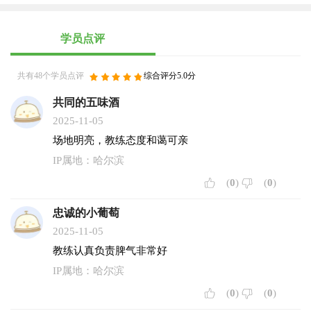
学员点评
共有48个学员点评
综合评分5.0分
共同的五味酒
2025-11-05
场地明亮，教练态度和蔼可亲
IP属地：哈尔滨
(
0
)
(
0
)
忠诚的小葡萄
2025-11-05
教练认真负责脾气非常好
IP属地：哈尔滨
(
0
)
(
0
)