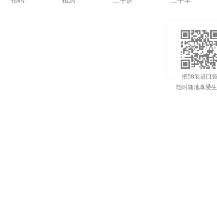
招聘
租房
二手房
二手车
把58装进口
随时随地享受生