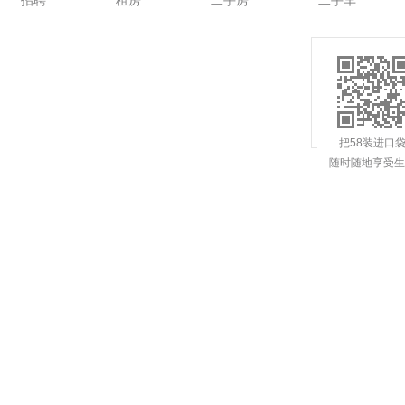
招聘
租房
二手房
二手车
把58装进口
随时随地享受生