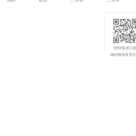
招聘
租房
二手房
二手车
把58装进口
随时随地享受生