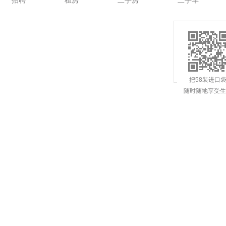
招聘
租房
二手房
二手车
把58装进口
随时随地享受生