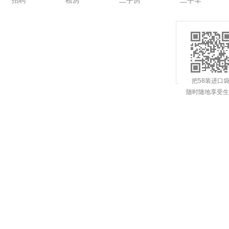
招聘
租房
二手房
二手车
把58装进口
随时随地享受生