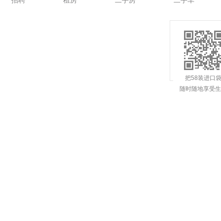
招聘
租房
二手房
二手车
把58装进口
随时随地享受生