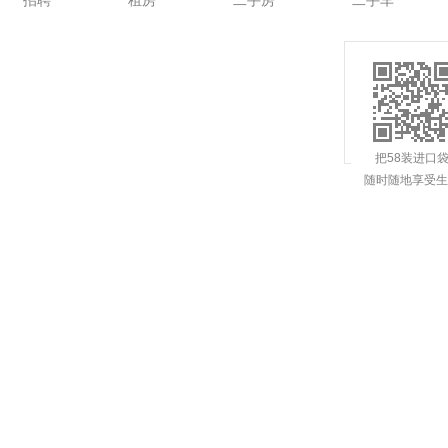
招聘
租房
二手房
二手车
把58装进口
随时随地享受生