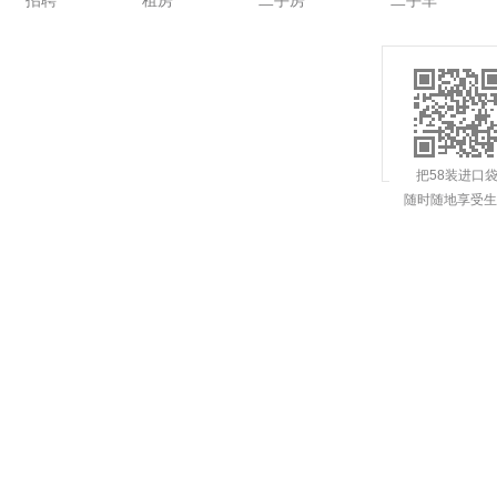
招聘
租房
二手房
二手车
把58装进口
随时随地享受生