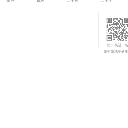
招聘
租房
二手房
二手车
把58装进口
随时随地享受生