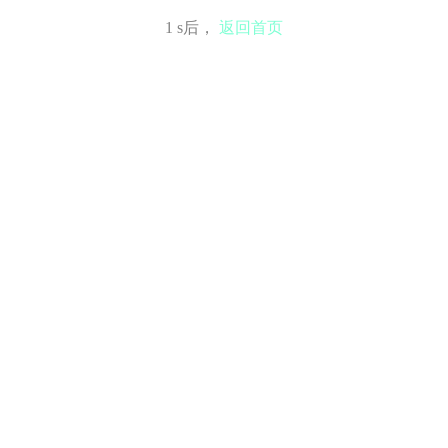
1
s后，
返回首页