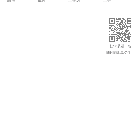
招聘
租房
二手房
二手车
把58装进口
随时随地享受生