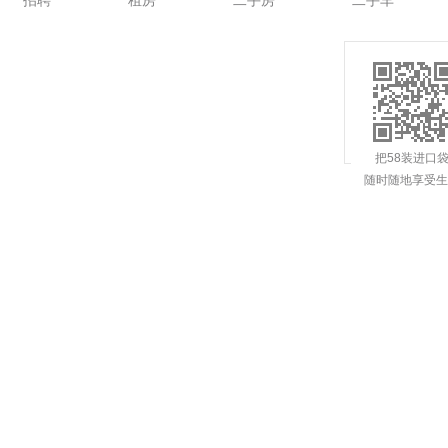
招聘
租房
二手房
二手车
把58装进口
随时随地享受生