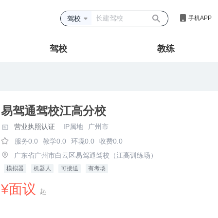
驾校
手机APP
驾校
教练
易驾通驾校江高分校
营业执照认证
IP属地
广州市
服务0.0
教学0.0
环境0.0
收费0.0
广东省广州市白云区易驾通驾校（江高训练场）
模拟器
机器人
可接送
有考场
¥面议
起