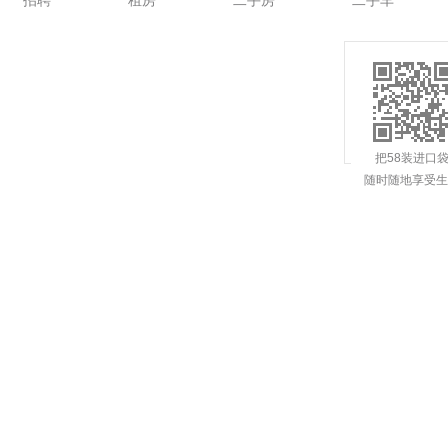
招聘
租房
二手房
二手车
把58装进口
随时随地享受生