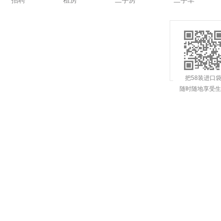
招聘
租房
二手房
二手车
把58装进口
随时随地享受生