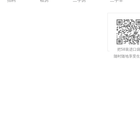
招聘
租房
二手房
二手车
把58装进口
随时随地享受生