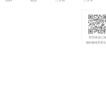
招聘
租房
二手房
二手车
把58装进口
随时随地享受生