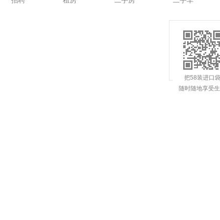
招聘
租房
二手房
二手车
把58装进口
随时随地享受生