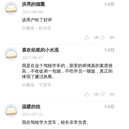
洪亮的烟熏
5.0分
2023-08-04
该用户给了好评
IP属地：杭州市
(
0
)
(
0
)
喜欢幼崽的小水流
5.0分
2023-08-01
我是在这个驾校学车的，那里的师傅真的素质很
高，不收徒弟一包烟，不吃学员一顿饭，真正的
体现了廉洁执教。
IP属地：宁波市
(
0
)
(
0
)
温暖的炫
5.0分
2023-07-31
我在驾校学大货车，校长非常负责。