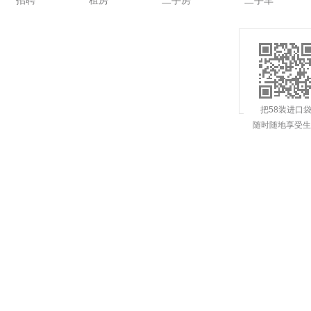
招聘
租房
二手房
二手车
把58装进口
随时随地享受生