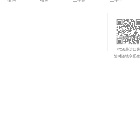
招聘
租房
二手房
二手车
把58装进口
随时随地享受生