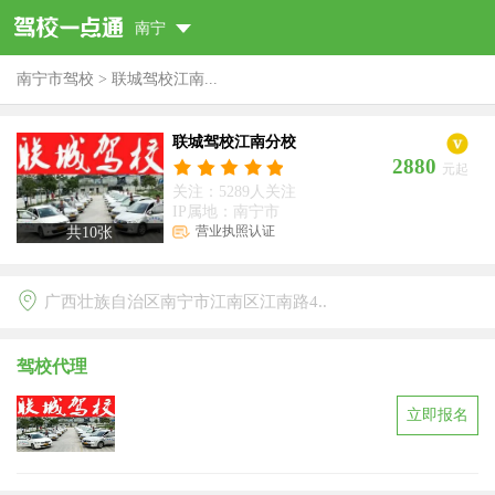
南宁
南宁市驾校
>
联城驾校江南...
联城驾校江南分校
2880
元起
关注：5289人关注
IP属地：南宁市
营业执照认证
共
10
张
广西壮族自治区南宁市江南区江南路4..
驾校代理
立即报名