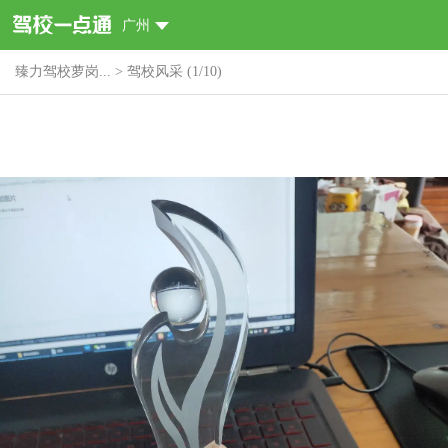
广州
臻力驾校萝岗...
>
驾校风采
(
1
/
10
)