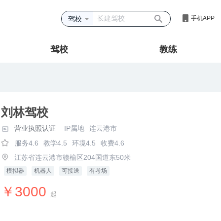
驾校
手机APP
驾校
教练
刘林驾校
营业执照认证
IP属地
连云港市
服务4.6
教学4.5
环境4.5
收费4.6
江苏省连云港市赣榆区204国道东50米
模拟器
机器人
可接送
有考场
￥3000
起