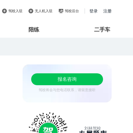
登录
注册
驾校入驻
无人机入驻
驾校后台
陪练
二手车
报名咨询
驾校将会与您电话联系，请留意接听
刘林驾校