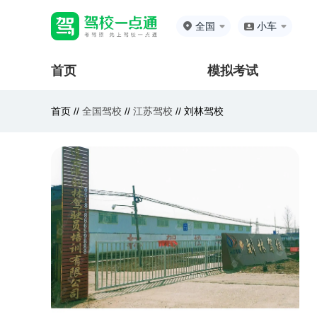
全国
小车
首页
模拟考试
首页 //
全国驾校
//
江苏驾校
//
刘林驾校