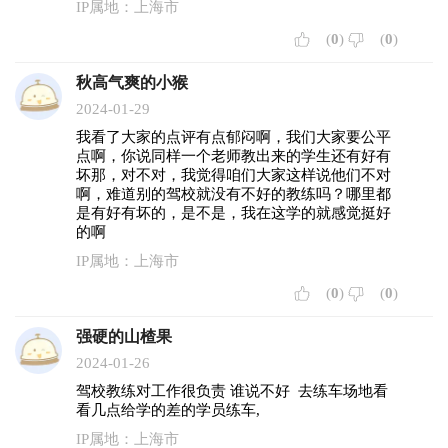
IP属地：上海市
(
0
)
(
0
)
秋高气爽的小猴
2024-01-29
我看了大家的点评有点郁闷啊，我们大家要公平
点啊，你说同样一个老师教出来的学生还有好有
坏那，对不对，我觉得咱们大家这样说他们不对
啊，难道别的驾校就没有不好的教练吗？哪里都
是有好有坏的，是不是，我在这学的就感觉挺好
的啊
IP属地：上海市
(
0
)
(
0
)
强硬的山楂果
2024-01-26
驾校教练对工作很负责 谁说不好 去练车场地看
看几点给学的差的学员练车,
IP属地：上海市