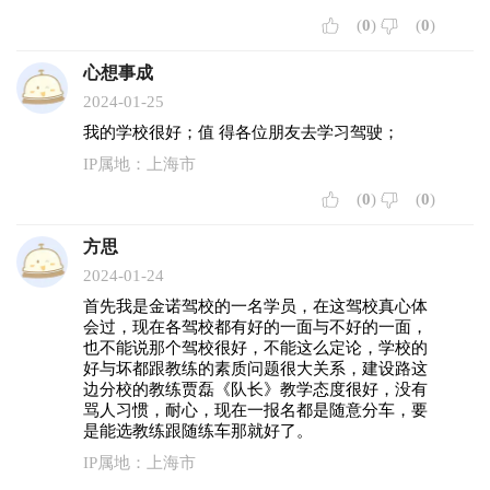
(
0
)
(
0
)
心想事成
2024-01-25
我的学校很好；值 得各位朋友去学习驾驶；
IP属地：上海市
(
0
)
(
0
)
方思
2024-01-24
首先我是金诺驾校的一名学员，在这驾校真心体
会过，现在各驾校都有好的一面与不好的一面，
也不能说那个驾校很好，不能这么定论，学校的
好与坏都跟教练的素质问题很大关系，建设路这
边分校的教练贾磊《队长》教学态度很好，没有
骂人习惯，耐心，现在一报名都是随意分车，要
是能选教练跟随练车那就好了。
IP属地：上海市